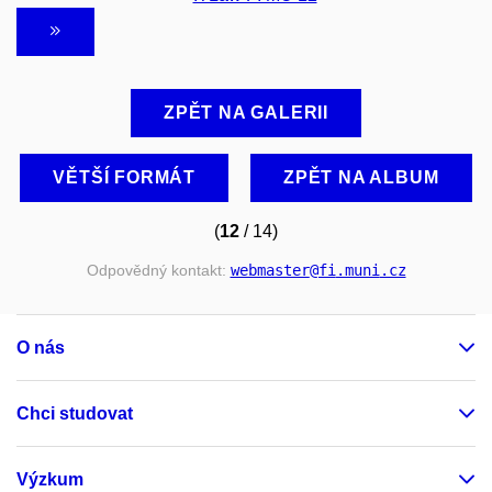
ZPĚT NA GALERII
VĚTŠÍ FORMÁT
ZPĚT NA ALBUM
(
12
/ 14)
Odpovědný kontakt:
webmaster
@fi
.muni
.cz
O nás
Chci studovat
Výzkum