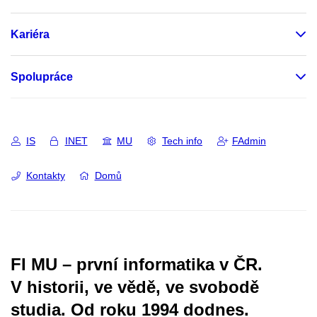
Kariéra
Spolupráce
IS
INET
MU
Tech info
FAdmin
Kontakty
Domů
FI MU – první informatika v ČR.
V historii, ve vědě, ve svobodě
studia.
Od roku 1994 dodnes.