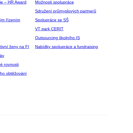
gie – HR Award
Možnosti spolupráce
Sdružení průmyslových partnerů
ým řízením
Spolupráce se SŠ
VT park CERIT
Outsourcing školního IS
tivní ženy na FI
Nabídky spolupráce a fundraising
ráv
é rovnosti
ího obtěžování