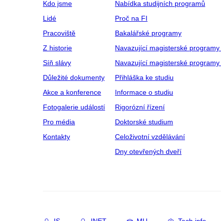
Kdo jsme
Nabídka studijních programů
Lidé
Proč na FI
Pracoviště
Bakalářské programy
Z historie
Navazující magisterské programy
Síň slávy
Navazující magisterské programy 
Důležité dokumenty
Přihláška ke studiu
Akce a konference
Informace o studiu
Fotogalerie událostí
Rigorózní řízení
Pro média
Doktorské studium
Kontakty
Celoživotní vzdělávání
Dny otevřených dveří