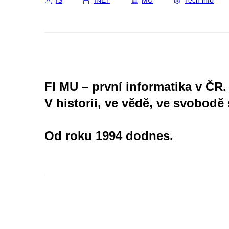
IS
INET
MU
Tech info
FI MU – první informatika v ČR.
V historii, ve vědě, ve svobodě 
Od roku 1994 dodnes.