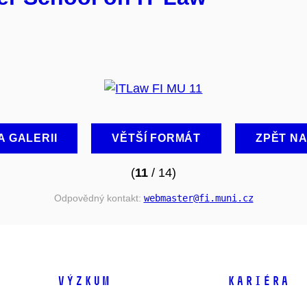
A GALERII
VĚTŠÍ FORMÁT
ZPĚT N
(
11
/ 14)
Odpovědný kontakt:
webmaster
@fi
.muni
.cz
VÝZKUM
KARIÉRA