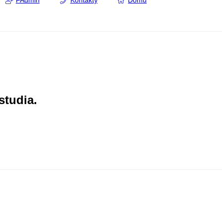
FAdmin
Kontakty
Domů
studia.