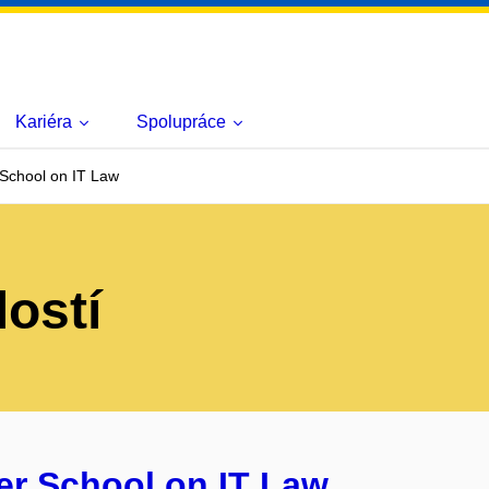
Kariéra
Spolupráce
School on IT Law
lostí
r School on IT Law