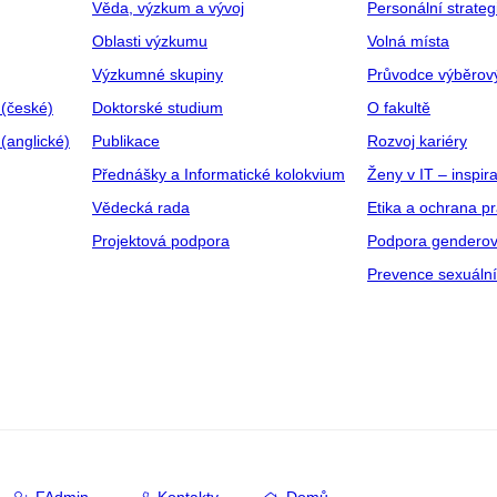
Věda, výzkum a vývoj
Personální strate
Oblasti výzkumu
Volná místa
Výzkumné skupiny
Průvodce výběrov
 (české)
Doktorské studium
O fakultě
(anglické)
Publikace
Rozvoj kariéry
Přednášky a Informatické kolokvium
Ženy v IT – inspira
Vědecká rada
Etika a ochrana p
Projektová podpora
Podpora genderov
Prevence sexuáln