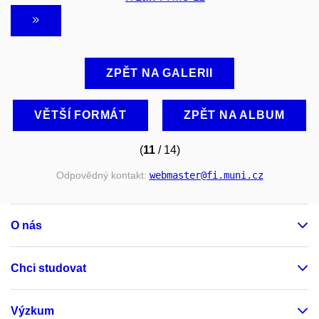
ZPĚT NA GALERII
VĚTŠÍ FORMÁT
ZPĚT NA ALBUM
(
11
/ 14)
Odpovědný kontakt:
webmaster
@fi
.muni
.cz
O nás
Chci studovat
Výzkum