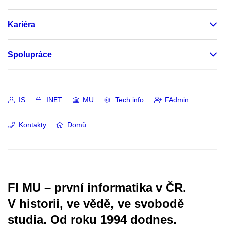
Kariéra
Spolupráce
IS
INET
MU
Tech info
FAdmin
Kontakty
Domů
FI MU – první informatika v ČR.
V historii, ve vědě, ve svobodě
studia.
Od roku 1994 dodnes.