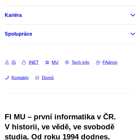
Kariéra
Spolupráce
IS
INET
MU
Tech info
FAdmin
Kontakty
Domů
FI MU – první informatika v ČR.
V historii, ve vědě, ve svobodě
studia.
Od roku 1994 dodnes.