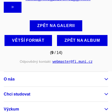
ZPĚT NA GALERII
VĚTŠÍ FORMÁT
ZPĚT NA ALBUM
(
9
/ 14)
Odpovědný kontakt:
webmaster
@fi
.muni
.cz
O nás
Chci studovat
Výzkum