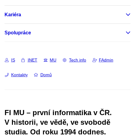
Kariéra
Spolupráce
IS
INET
MU
Tech info
FAdmin
Kontakty
Domů
FI MU – první informatika v ČR.
V historii, ve vědě, ve svobodě
studia.
Od roku 1994 dodnes.