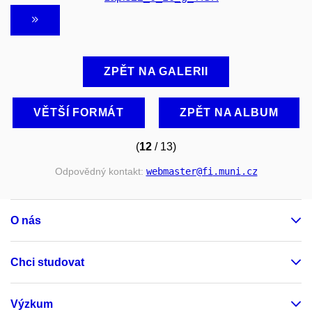
ZPĚT NA GALERII
VĚTŠÍ FORMÁT
ZPĚT NA ALBUM
(
12
/ 13)
Odpovědný kontakt:
webmaster
@fi
.muni
.cz
O nás
Chci studovat
Výzkum