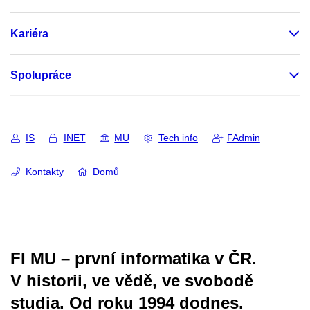
Kariéra
Spolupráce
IS
INET
MU
Tech info
FAdmin
Kontakty
Domů
FI MU – první informatika v ČR.
V historii, ve vědě, ve svobodě
studia.
Od roku 1994 dodnes.