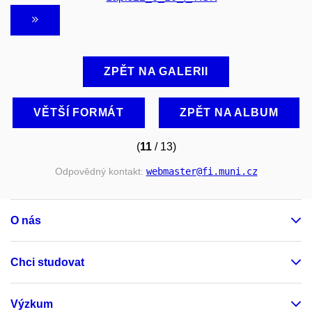
ZPĚT NA GALERII
VĚTŠÍ FORMÁT
ZPĚT NA ALBUM
(
11
/ 13)
Odpovědný kontakt:
webmaster
@fi
.muni
.cz
O nás
Chci studovat
Výzkum