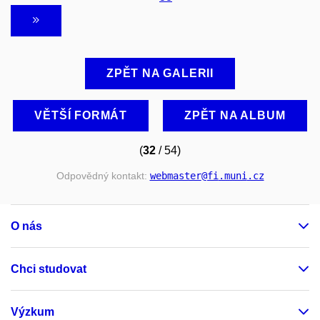
ZPĚT NA GALERII
VĚTŠÍ FORMÁT
ZPĚT NA ALBUM
(
32
/ 54)
Odpovědný kontakt:
webmaster
@fi
.muni
.cz
O nás
Chci studovat
Výzkum