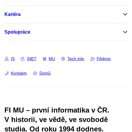
Kariéra
Spolupráce
IS
INET
MU
Tech info
FAdmin
Kontakty
Domů
FI MU – první informatika v ČR.
V historii, ve vědě, ve svobodě
studia.
Od roku 1994 dodnes.