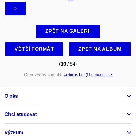
ZPĚT NA GALERII
VĚTŠÍ FORMÁT
ZPĚT NA ALBUM
(
10
/ 54)
Odpovědný kontakt:
webmaster
@fi
.muni
.cz
O nás
Chci studovat
Výzkum