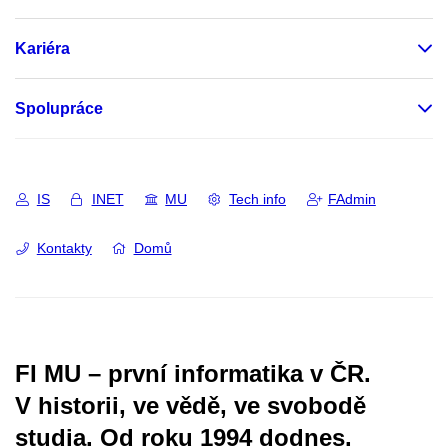
Kariéra
Spolupráce
IS
INET
MU
Tech info
FAdmin
Kontakty
Domů
FI MU – první informatika v ČR.
V historii, ve vědě, ve svobodě
studia.
Od roku 1994 dodnes.