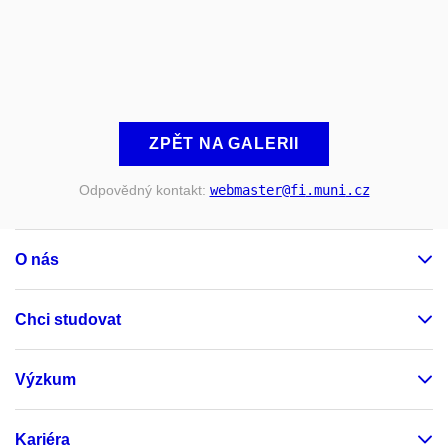
ZPĚT NA GALERII
Odpovědný kontakt:
webmaster
@fi
.muni
.cz
O nás
Chci studovat
Výzkum
Kariéra