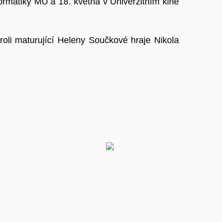
ormatiky MU a 18. května v Univerzitním kině
oli maturující Heleny Součkové hraje Nikola