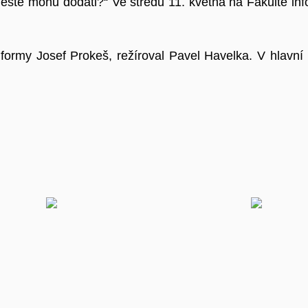
eště mohu dodati?“ Ve středu 11. května na Fakultě inf
ormy Josef Prokeš, režíroval Pavel Havelka. V hlavní r