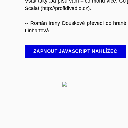
Však taky „Já píšu vám – co mohu více. Co j
Scala! (http://profidivadlo.cz).
-- Román Ireny Douskové převedl do hrané f
Linhartová.
ZAPNOUT JAVASCRIPT NAHLÍŽEČ