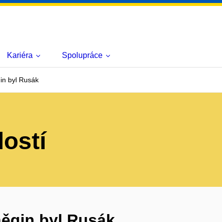
Kariéra
Spolupráce
in byl Rusák
lostí
něgin byl Rusák