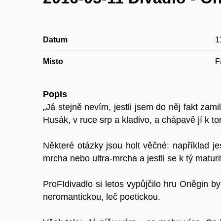
Datum
1
Místo
F
Popis
„Já stejně nevím, jestli jsem do něj fakt zam
Husák, v ruce srp a kladivo, a chápavě jí k to
Některé otázky jsou holt věčné: například j
mrcha nebo ultra-mrcha a jestli se k tý matu
ProFIdivadlo si letos vypůjčilo hru Oněgin 
neromantickou, leč poetickou.