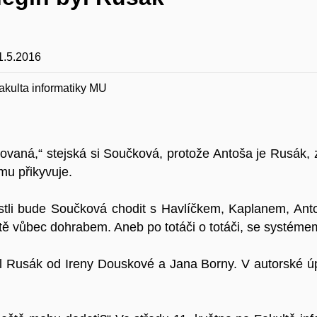
1.5.2016
akulta informatiky MU
ilovaná,“ stejská si Součková, protože Antoša je Rusák,
mu přikyvuje.
estli bude Součková chodit s Havlíčkem, Kaplanem, Ant
ritě vůbec dohrabem. Aneb po totáči o totáči, se systéme
byl Rusák od Ireny Douskové a Jana Borny. V autorské úp