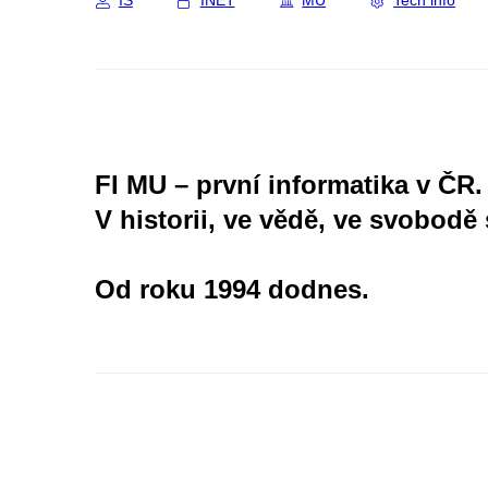
IS
INET
MU
Tech info
FI MU – první informatika v ČR.
V historii, ve vědě, ve svobodě 
Od roku 1994 dodnes.