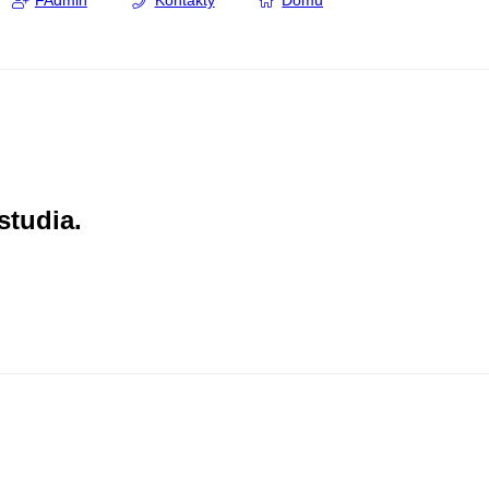
FAdmin
Kontakty
Domů
studia.