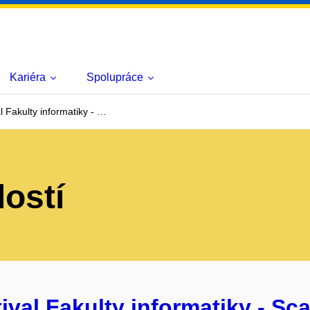
Kariéra
Spolupráce
l Fakulty informatiky - …
lostí
ival Fakulty informatiky - Sca