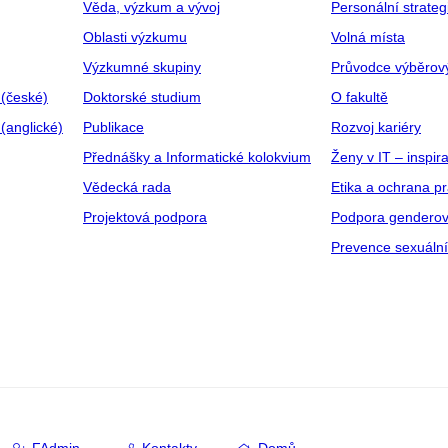
Věda, výzkum a vývoj
Personální strate
Oblasti výzkumu
Volná místa
Výzkumné skupiny
Průvodce výběrov
 (české)
Doktorské studium
O fakultě
(anglické)
Publikace
Rozvoj kariéry
Přednášky a Informatické kolokvium
Ženy v IT – inspira
Vědecká rada
Etika a ochrana p
Projektová podpora
Podpora genderov
Prevence sexuáln