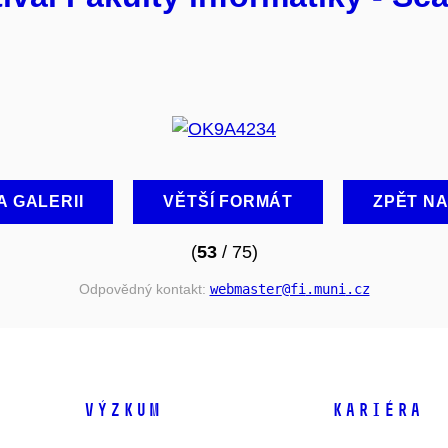
A GALERII
VĚTŠÍ FORMÁT
ZPĚT N
(
53
/ 75)
Odpovědný kontakt:
webmaster
@fi
.muni
.cz
VÝZKUM
KARIÉRA