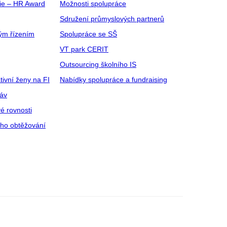
gie – HR Award
Možnosti spolupráce
Sdružení průmyslových partnerů
ým řízením
Spolupráce se SŠ
VT park CERIT
Outsourcing školního IS
tivní ženy na FI
Nabídky spolupráce a fundraising
ráv
é rovnosti
ího obtěžování