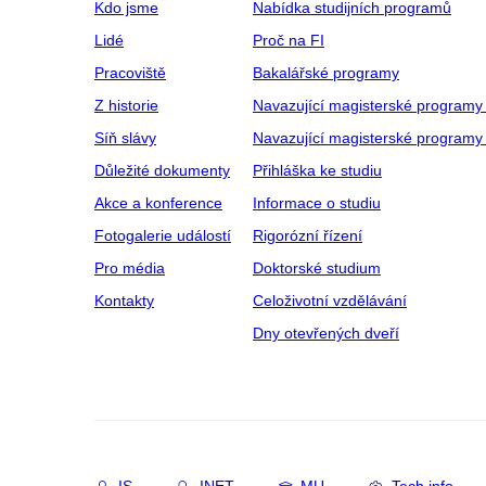
Kdo jsme
Nabídka studijních programů
Lidé
Proč na FI
Pracoviště
Bakalářské programy
Z historie
Navazující magisterské programy
Síň slávy
Navazující magisterské programy 
Důležité dokumenty
Přihláška ke studiu
Akce a konference
Informace o studiu
Fotogalerie událostí
Rigorózní řízení
Pro média
Doktorské studium
Kontakty
Celoživotní vzdělávání
Dny otevřených dveří