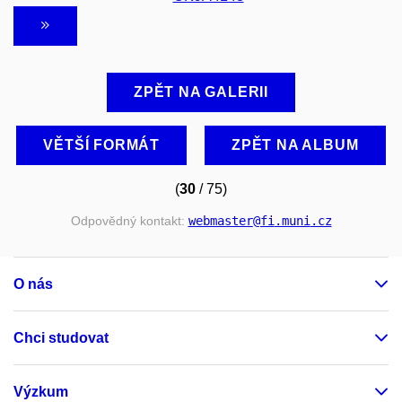
ZPĚT NA GALERII
VĚTŠÍ FORMÁT
ZPĚT NA ALBUM
(
30
/ 75)
Odpovědný kontakt:
webmaster
@fi
.muni
.cz
O nás
Chci studovat
Výzkum