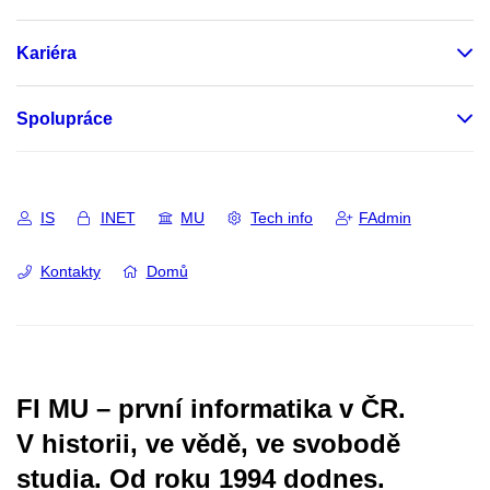
Kariéra
Spolupráce
IS
INET
MU
Tech info
FAdmin
Kontakty
Domů
FI MU – první informatika v ČR.
V historii, ve vědě, ve svobodě
studia.
Od roku 1994 dodnes.