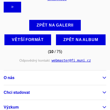
ZPĚT NA GALERII
VĚTŠÍ FORMÁT
ZPĚT NA ALBUM
(
10
/ 75)
Odpovědný kontakt:
webmaster
@fi
.muni
.cz
O nás
Chci studovat
Výzkum