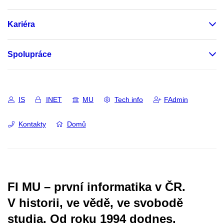
Kariéra
Spolupráce
IS
INET
MU
Tech info
FAdmin
Kontakty
Domů
FI MU – první informatika v ČR.
V historii, ve vědě, ve svobodě
studia.
Od roku 1994 dodnes.