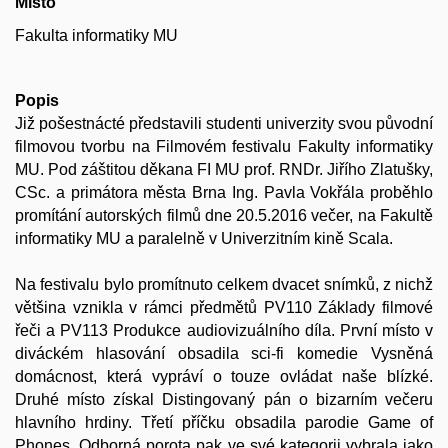
Místo
Fakulta informatiky MU
Popis
Již pošestnácté představili studenti univerzity svou původní
filmovou tvorbu na Filmovém festivalu Fakulty informatiky
MU. Pod záštitou děkana FI MU prof. RNDr. Jiřího Zlatušky,
CSc. a primátora města Brna Ing. Pavla Vokřála proběhlo
promítání autorských filmů dne 20.5.2016 večer, na Fakultě
informatiky MU a paralelně v Univerzitním kině Scala.
Na festivalu bylo promítnuto celkem dvacet snímků, z nichž
většina vznikla v rámci předmětů PV110 Základy filmové
řeči a PV113 Produkce audiovizuálního díla. První místo v
diváckém hlasování obsadila sci-fi komedie Vysněná
domácnost, která vypráví o touze ovládat naše blízké.
Druhé místo získal Distingovaný pán o bizarním večeru
hlavního hrdiny. Třetí příčku obsadila parodie Game of
Phones. Odborná porota pak ve své kategorii vybrala jako