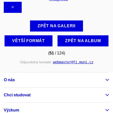
ZPĚT NA GALERII
VĚTŠÍ FORMÁT
ZPĚT NA ALBUM
(
51
/ 124)
Odpovědný kontakt:
webmaster
@fi
.muni
.cz
O nás
Chci studovat
Výzkum