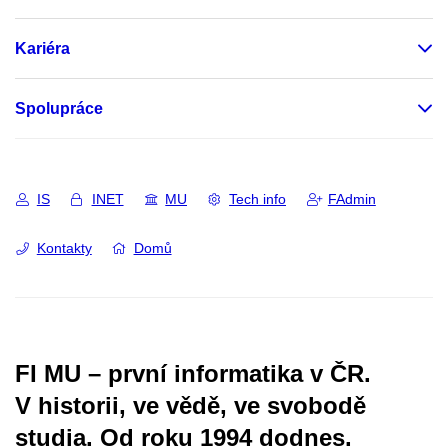
Kariéra
Spolupráce
IS
INET
MU
Tech info
FAdmin
Kontakty
Domů
FI MU – první informatika v ČR.
V historii, ve vědě, ve svobodě
studia.
Od roku 1994 dodnes.