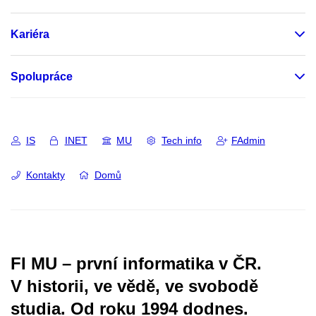
Kariéra
Spolupráce
IS
INET
MU
Tech info
FAdmin
Kontakty
Domů
FI MU – první informatika v ČR.
V historii, ve vědě, ve svobodě
studia.
Od roku 1994 dodnes.