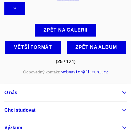
ZPĚT NA GALERII
VĚTŠÍ FORMÁT
ZPĚT NA ALBUM
(
25
/ 124)
Odpovědný kontakt:
webmaster
@fi
.muni
.cz
O nás
Chci studovat
Výzkum