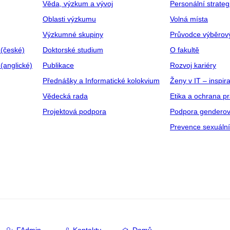
Věda, výzkum a vývoj
Personální strate
Oblasti výzkumu
Volná místa
Výzkumné skupiny
Průvodce výběrov
 (české)
Doktorské studium
O fakultě
(anglické)
Publikace
Rozvoj kariéry
Přednášky a Informatické kolokvium
Ženy v IT – inspira
Vědecká rada
Etika a ochrana p
Projektová podpora
Podpora genderov
Prevence sexuáln