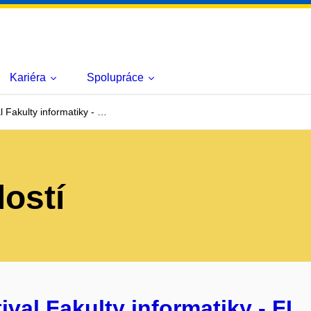
Kariéra
Spolupráce
l Fakulty informatiky - …
lostí
val Fakulty informatiky - FI