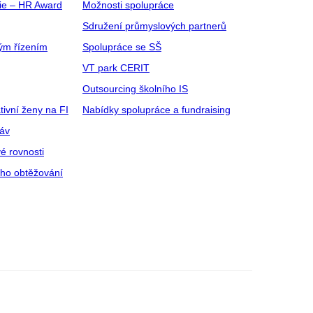
gie – HR Award
Možnosti spolupráce
Sdružení průmyslových partnerů
ým řízením
Spolupráce se SŠ
VT park CERIT
Outsourcing školního IS
tivní ženy na FI
Nabídky spolupráce a fundraising
ráv
é rovnosti
ího obtěžování