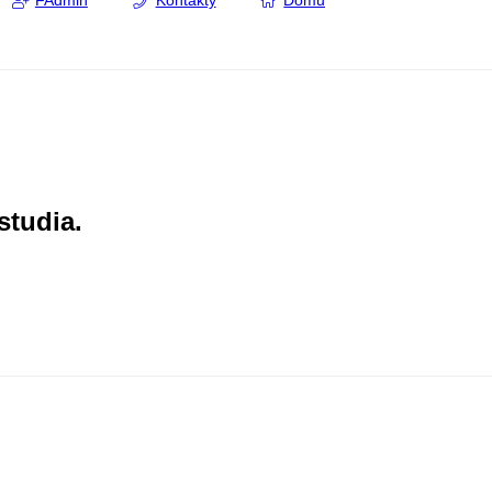
FAdmin
Kontakty
Domů
studia.