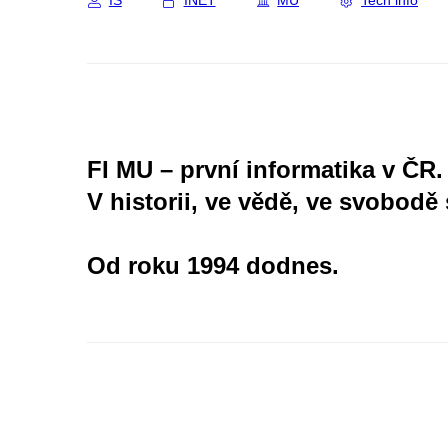
IS
INET
MU
Tech info
FI MU – první informatika v ČR.
V historii, ve vědě, ve svobodě 
Od roku 1994 dodnes.