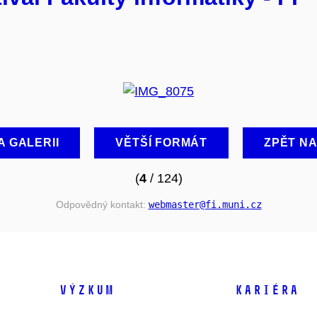
A GALERII
VĚTŠÍ FORMÁT
ZPĚT N
(
4
/ 124)
Odpovědný kontakt:
webmaster
@fi
.muni
.cz
VÝZKUM
KARIÉRA