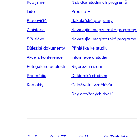
Kdo jsme
Nabídka studijních programů
Lidé
Proč na FI
Pracoviště
Bakalářské programy
Z historie
Navazující magisterské programy
Síň slávy
Navazující magisterské programy 
Důležité dokumenty
Přihláška ke studiu
Akce a konference
Informace o studiu
Fotogalerie událostí
Rigorózní řízení
Pro média
Doktorské studium
Kontakty
Celoživotní vzdělávání
Dny otevřených dveří