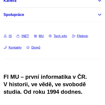
Kariéra
Spolupráce
IS
INET
MU
Tech info
FAdmin
Kontakty
Domů
FI MU – první informatika v ČR.
V historii, ve vědě, ve svobodě
studia.
Od roku 1994 dodnes.