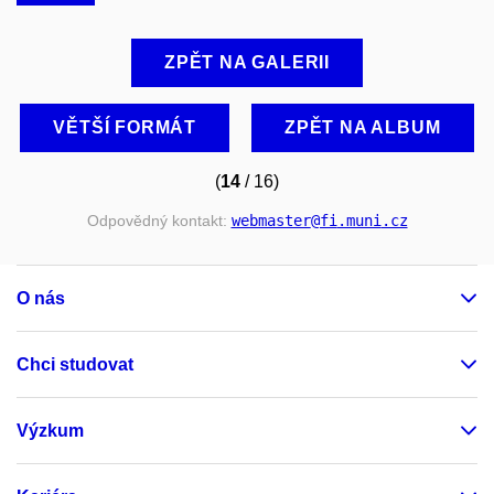
ZPĚT NA GALERII
VĚTŠÍ FORMÁT
ZPĚT NA ALBUM
(
14
/ 16)
Odpovědný kontakt:
webmaster
@fi
.muni
.cz
O nás
Chci studovat
Výzkum