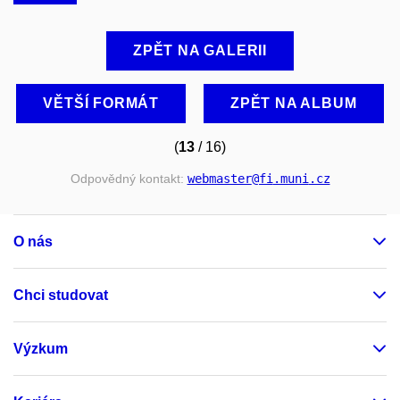
ZPĚT NA GALERII
VĚTŠÍ FORMÁT
ZPĚT NA ALBUM
(
13
/ 16)
Odpovědný kontakt:
webmaster
@fi
.muni
.cz
O nás
Chci studovat
Výzkum