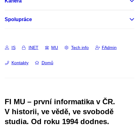
Kariéra
Spolupráce
IS
INET
MU
Tech info
FAdmin
Kontakty
Domů
FI MU – první informatika v ČR.
V historii, ve vědě, ve svobodě
studia.
Od roku 1994 dodnes.