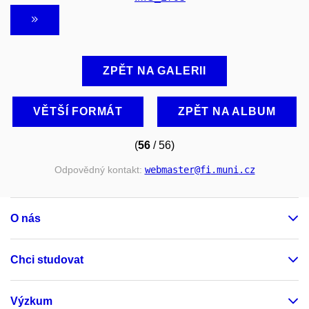
ZPĚT NA GALERII
VĚTŠÍ FORMÁT
ZPĚT NA ALBUM
(
56
/ 56)
Odpovědný kontakt:
webmaster
@fi
.muni
.cz
O nás
Chci studovat
Výzkum