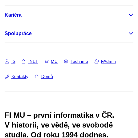
Kariéra
Spolupráce
IS
INET
MU
Tech info
FAdmin
Kontakty
Domů
FI MU – první informatika v ČR.
V historii, ve vědě, ve svobodě
studia.
Od roku 1994 dodnes.