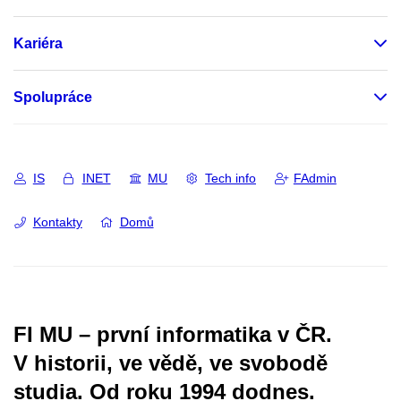
Kariéra
Spolupráce
IS
INET
MU
Tech info
FAdmin
Kontakty
Domů
FI MU – první informatika v ČR.
V historii, ve vědě, ve svobodě
studia.
Od roku 1994 dodnes.