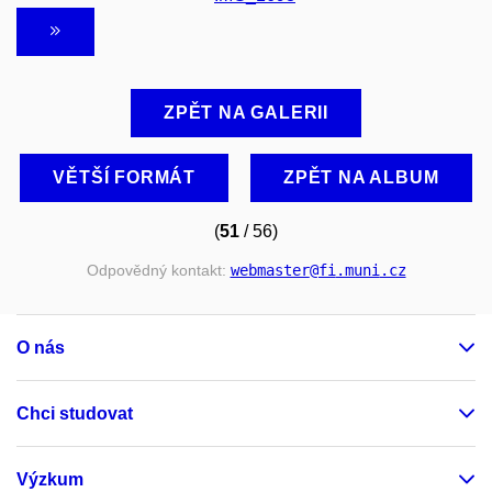
ZPĚT NA GALERII
VĚTŠÍ FORMÁT
ZPĚT NA ALBUM
(
51
/ 56)
Odpovědný kontakt:
webmaster
@fi
.muni
.cz
O nás
Chci studovat
Výzkum