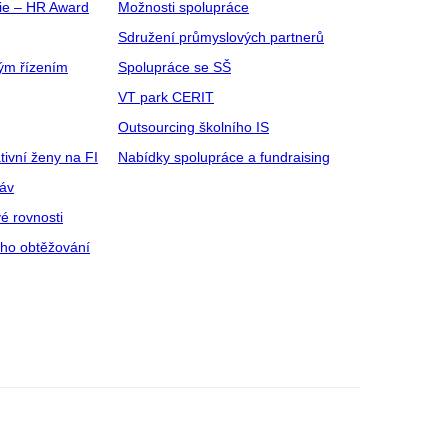
gie – HR Award
Možnosti spolupráce
Sdružení průmyslových partnerů
ým řízením
Spolupráce se SŠ
VT park CERIT
Outsourcing školního IS
tivní ženy na FI
Nabídky spolupráce a fundraising
ráv
é rovnosti
ího obtěžování