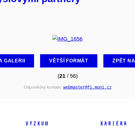
A GALERII
VĚTŠÍ FORMÁT
ZPĚT N
(
21
/ 56)
Odpovědný kontakt:
webmaster
@fi
.muni
.cz
VÝZKUM
KARIÉRA