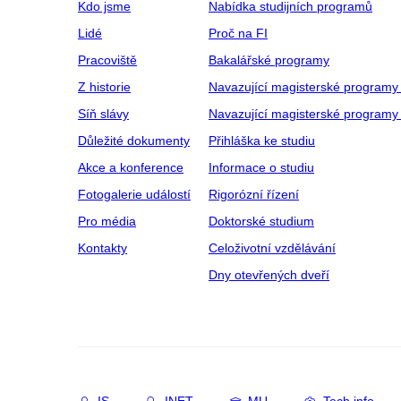
Kdo jsme
Nabídka studijních programů
Lidé
Proč na FI
Pracoviště
Bakalářské programy
Z historie
Navazující magisterské programy
Síň slávy
Navazující magisterské programy 
Důležité dokumenty
Přihláška ke studiu
Akce a konference
Informace o studiu
Fotogalerie událostí
Rigorózní řízení
Pro média
Doktorské studium
Kontakty
Celoživotní vzdělávání
Dny otevřených dveří