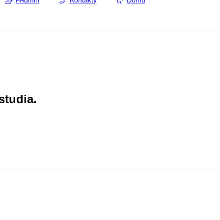
FAdmin
Kontakty
Domů
studia.