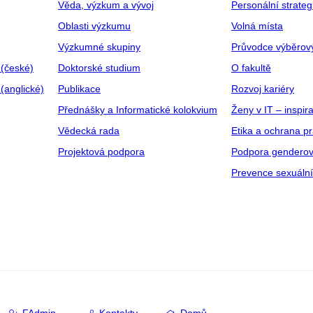
Věda, výzkum a vývoj
Personální strate
Oblasti výzkumu
Volná místa
Výzkumné skupiny
Průvodce výběrov
 (české)
Doktorské studium
O fakultě
(anglické)
Publikace
Rozvoj kariéry
Přednášky a Informatické kolokvium
Ženy v IT – inspira
Vědecká rada
Etika a ochrana p
Projektová podpora
Podpora genderov
Prevence sexuáln