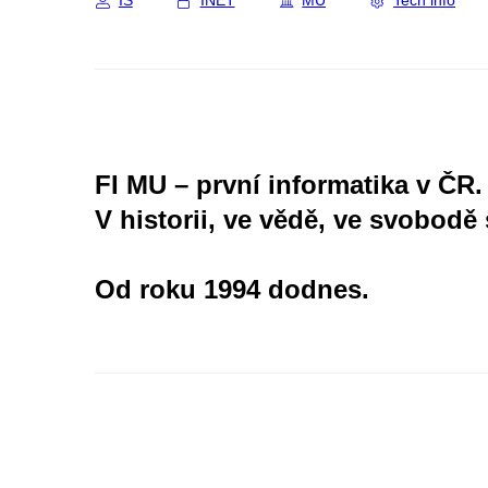
IS
INET
MU
Tech info
FI MU – první informatika v ČR.
V historii, ve vědě, ve svobodě 
Od roku 1994 dodnes.