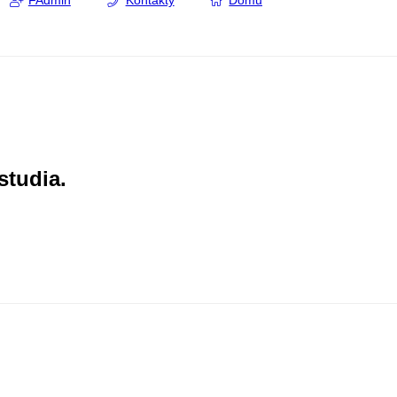
FAdmin
Kontakty
Domů
studia.