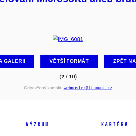
A GALERII
VĚTŠÍ FORMÁT
ZPĚT N
(
2
/ 10)
Odpovědný kontakt:
webmaster
@fi
.muni
.cz
VÝZKUM
KARIÉRA