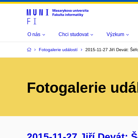
O nás
Chci studovat
Výzkum
Fotogalerie událostí
2015-11-27 Jiří Devát: Šé
Fotogalerie udá
2015-11-27 Jiří Devát: