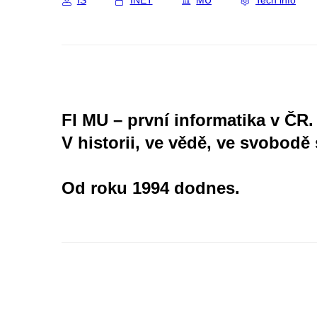
IS
INET
MU
Tech info
FI MU – první informatika v ČR.
V historii, ve vědě, ve svobodě 
Od roku 1994 dodnes.