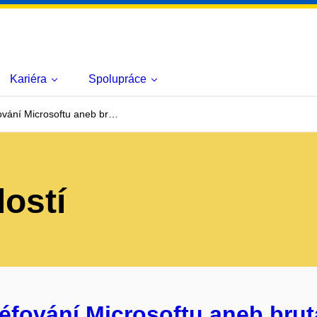
Kariéra
Spolupráce
fování Microsoftu aneb br…
lostí
 Šéfování Microsoftu aneb br