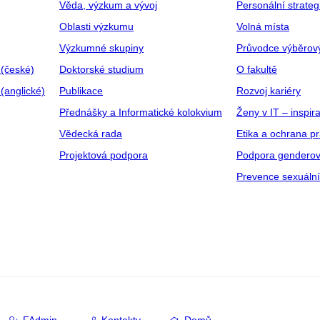
Věda, výzkum a vývoj
Personální strate
Oblasti výzkumu
Volná místa
Výzkumné skupiny
Průvodce výběrov
 (české)
Doktorské studium
O fakultě
(anglické)
Publikace
Rozvoj kariéry
Přednášky a Informatické kolokvium
Ženy v IT – inspira
Vědecká rada
Etika a ochrana p
Projektová podpora
Podpora genderov
Prevence sexuáln