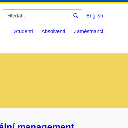
English
Vyhledat
Studenti
Absolventi
Zaměstnanci
utální management