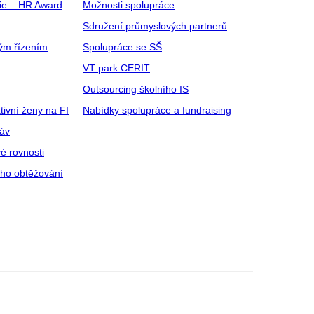
gie – HR Award
Možnosti spolupráce
Sdružení průmyslových partnerů
ým řízením
Spolupráce se SŠ
VT park CERIT
Outsourcing školního IS
tivní ženy na FI
Nabídky spolupráce a fundraising
ráv
é rovnosti
ího obtěžování