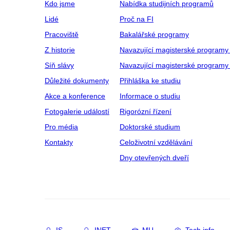
Kdo jsme
Nabídka studijních programů
Lidé
Proč na FI
Pracoviště
Bakalářské programy
Z historie
Navazující magisterské programy
Síň slávy
Navazující magisterské programy 
Důležité dokumenty
Přihláška ke studiu
Akce a konference
Informace o studiu
Fotogalerie událostí
Rigorózní řízení
Pro média
Doktorské studium
Kontakty
Celoživotní vzdělávání
Dny otevřených dveří