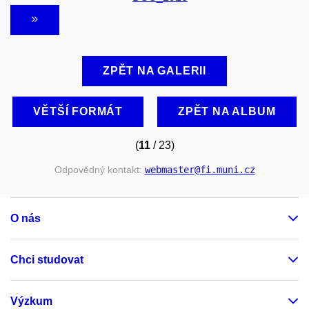
ZPĚT NA GALERII
VĚTŠÍ FORMÁT
ZPĚT NA ALBUM
(
11
/ 23)
Odpovědný kontakt:
webmaster
@fi
.muni
.cz
O nás
Chci studovat
Výzkum