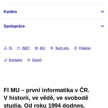
Kariéra
Spolupráce
IS
INET
MU
Tech info
FAdmin
Kontakty
Domů
FI MU – první informatika v ČR.
V historii, ve vědě, ve svobodě
studia.
Od roku 1994 dodnes.