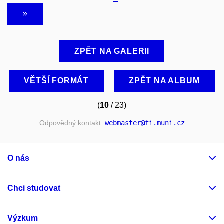
ZPĚT NA GALERII
VĚTŠÍ FORMÁT
ZPĚT NA ALBUM
(
10
/ 23)
Odpovědný kontakt:
webmaster
@fi
.muni
.cz
O nás
Chci studovat
Výzkum