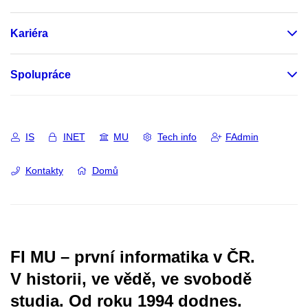
Kariéra
Spolupráce
IS
INET
MU
Tech info
FAdmin
Kontakty
Domů
FI MU – první informatika v ČR.
V historii, ve vědě, ve svobodě
studia.
Od roku 1994 dodnes.