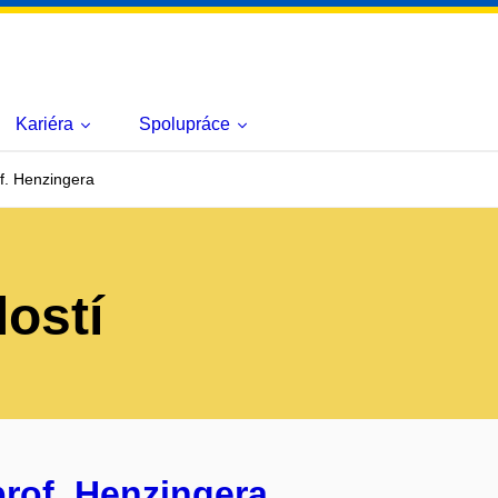
Kariéra
Spolupráce
f. Henzingera
lostí
rof. Henzingera