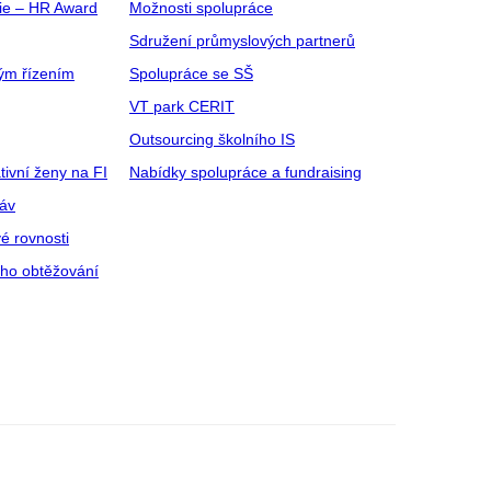
gie – HR Award
Možnosti spolupráce
Sdružení průmyslových partnerů
ým řízením
Spolupráce se SŠ
VT park CERIT
Outsourcing školního IS
tivní ženy na FI
Nabídky spolupráce a fundraising
ráv
é rovnosti
ího obtěžování