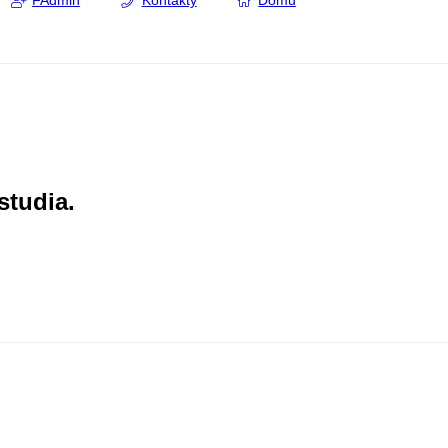
FAdmin
Kontakty
Domů
studia.