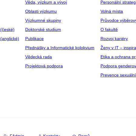
Věda, výzkum a vývoj
Personální strate
Oblasti výzkumu
Volná místa
Výzkumné skupiny
Průvodce výběrov
 (české)
Doktorské studium
O fakultě
(anglické)
Publikace
Rozvoj kariéry
Přednášky a Informatické kolokvium
Ženy v IT – inspira
Vědecká rada
Etika a ochrana p
Projektová podpora
Podpora genderov
Prevence sexuáln