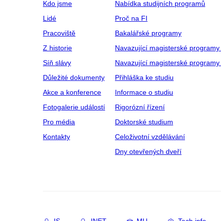
Kdo jsme
Nabídka studijních programů
Lidé
Proč na FI
Pracoviště
Bakalářské programy
Z historie
Navazující magisterské programy
Síň slávy
Navazující magisterské programy 
Důležité dokumenty
Přihláška ke studiu
Akce a konference
Informace o studiu
Fotogalerie událostí
Rigorózní řízení
Pro média
Doktorské studium
Kontakty
Celoživotní vzdělávání
Dny otevřených dveří