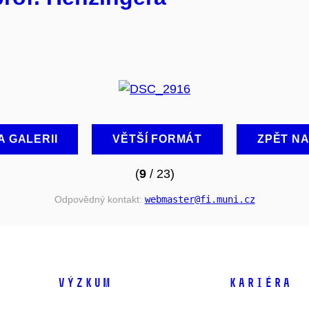
A GALERII
VĚTŠÍ FORMÁT
ZPĚT N
(
9
/ 23)
Odpovědný kontakt:
webmaster
@fi
.muni
.cz
VÝZKUM
KARIÉRA