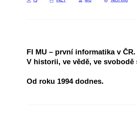
IS
INET
MU
Tech info
FI MU – první informatika v ČR.
V historii, ve vědě, ve svobodě 
Od roku 1994 dodnes.