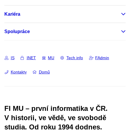
Kariéra
Spolupráce
IS
INET
MU
Tech info
FAdmin
Kontakty
Domů
FI MU – první informatika v ČR.
V historii, ve vědě, ve svobodě
studia.
Od roku 1994 dodnes.