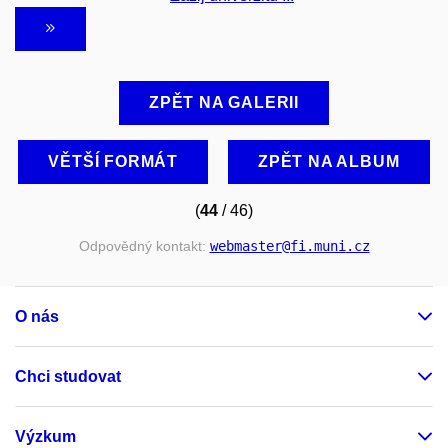
ZPĚT NA GALERII
VĚTŠÍ FORMÁT
ZPĚT NA ALBUM
(
44
/ 46)
Odpovědný kontakt:
webmaster
@fi
.muni
.cz
O nás
Chci studovat
Výzkum