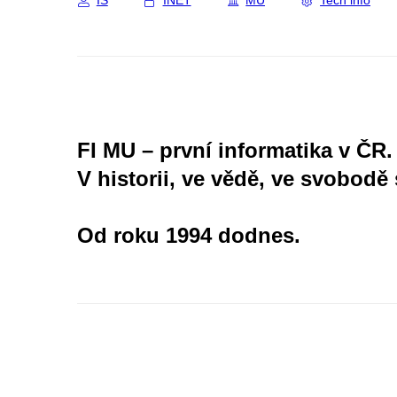
IS
INET
MU
Tech info
FI MU – první informatika v ČR.
V historii, ve vědě, ve svobodě 
Od roku 1994 dodnes.