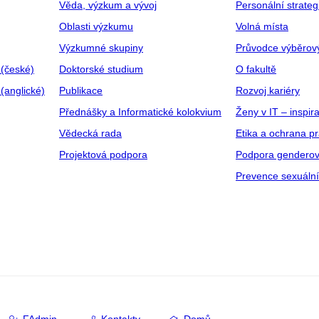
Věda, výzkum a vývoj
Personální strate
Oblasti výzkumu
Volná místa
Výzkumné skupiny
Průvodce výběrov
 (české)
Doktorské studium
O fakultě
(anglické)
Publikace
Rozvoj kariéry
Přednášky a Informatické kolokvium
Ženy v IT – inspira
Vědecká rada
Etika a ochrana p
Projektová podpora
Podpora genderov
Prevence sexuáln