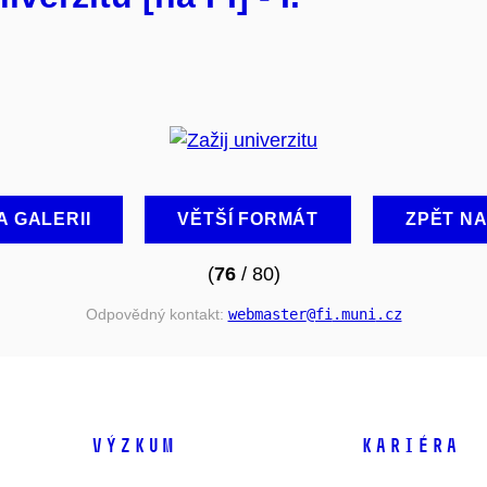
A GALERII
VĚTŠÍ FORMÁT
ZPĚT N
(
76
/ 80)
Odpovědný kontakt:
webmaster
@fi
.muni
.cz
VÝZKUM
KARIÉRA