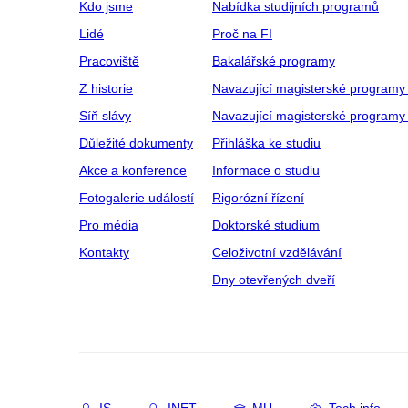
Kdo jsme
Nabídka studijních programů
Lidé
Proč na FI
Pracoviště
Bakalářské programy
Z historie
Navazující magisterské programy
Síň slávy
Navazující magisterské programy 
Důležité dokumenty
Přihláška ke studiu
Akce a konference
Informace o studiu
Fotogalerie událostí
Rigorózní řízení
Pro média
Doktorské studium
Kontakty
Celoživotní vzdělávání
Dny otevřených dveří