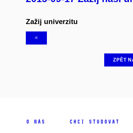
Zažij univerzitu
ZPĚT N
O NÁS
CHCI STUDOVAT