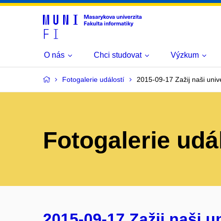
O nás
Chci studovat
Výzkum
Fotogalerie událostí
2015-09-17 Zažij naši univer
Fotogalerie udá
2015-09-17 Zažij naši uni