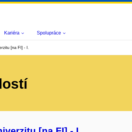
Kariéra
Spolupráce
zitu [na FI] - I.
lostí
verzitu [na FI] - I.