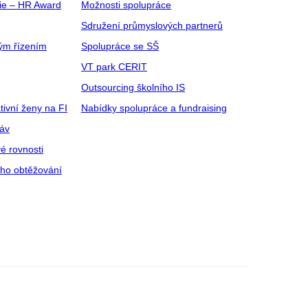
gie – HR Award
Možnosti spolupráce
Sdružení průmyslových partnerů
ým řízením
Spolupráce se SŠ
VT park CERIT
Outsourcing školního IS
tivní ženy na FI
Nabídky spolupráce a fundraising
ráv
é rovnosti
ího obtěžování