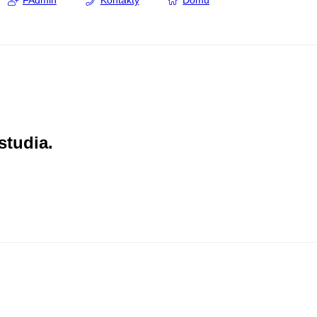
FAdmin
Kontakty
Domů
studia.