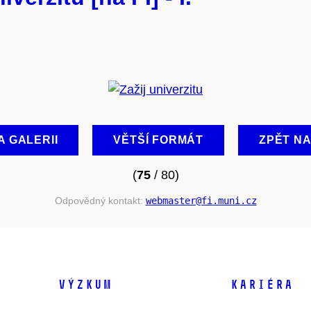
A GALERII
VĚTŠÍ FORMÁT
ZPĚT N
(
75
/ 80)
Odpovědný kontakt:
webmaster
@fi
.muni
.cz
VÝZKUM
KARIÉRA