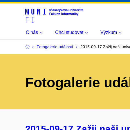
O nás
Chci studovat
Výzkum
Fotogalerie událostí
2015-09-17 Zažij naši univer
Fotogalerie udá
2015-09-17 Zažij naši uni