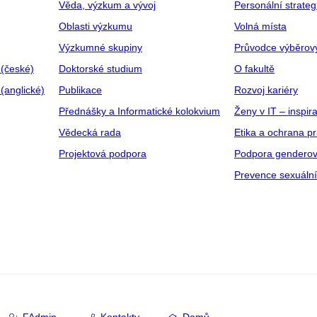
Věda, výzkum a vývoj
Personální strate
Oblasti výzkumu
Volná místa
Výzkumné skupiny
Průvodce výběrov
 (české)
Doktorské studium
O fakultě
(anglické)
Publikace
Rozvoj kariéry
Přednášky a Informatické kolokvium
Ženy v IT – inspira
Vědecká rada
Etika a ochrana p
Projektová podpora
Podpora genderov
Prevence sexuáln