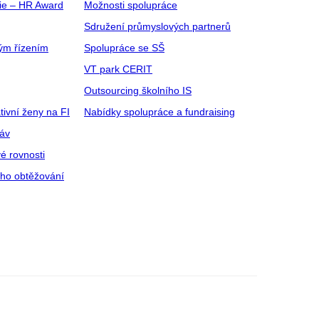
gie – HR Award
Možnosti spolupráce
Sdružení průmyslových partnerů
ým řízením
Spolupráce se SŠ
VT park CERIT
Outsourcing školního IS
tivní ženy na FI
Nabídky spolupráce a fundraising
ráv
é rovnosti
ího obtěžování