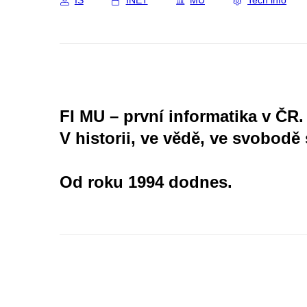
IS
INET
MU
Tech info
FI MU – první informatika v ČR.
V historii, ve vědě, ve svobodě 
Od roku 1994 dodnes.