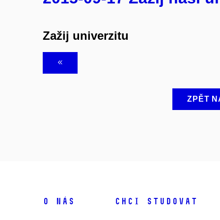
Zažij univerzitu
ZPĚT N
O NÁS
CHCI STUDOVAT