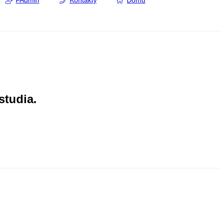
FAdmin
Kontakty
Domů
studia.