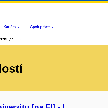
Kariéra
Spolupráce
zitu [na FI] - I.
lostí
verzitu [na FI] - I.