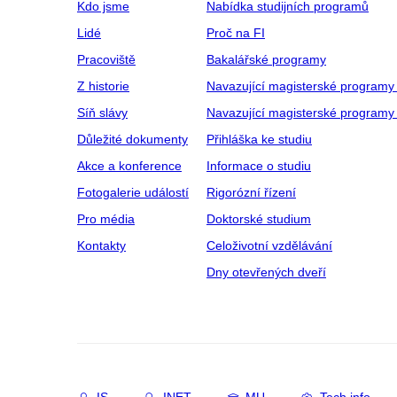
Kdo jsme
Nabídka studijních programů
Lidé
Proč na FI
Pracoviště
Bakalářské programy
Z historie
Navazující magisterské programy
Síň slávy
Navazující magisterské programy 
Důležité dokumenty
Přihláška ke studiu
Akce a konference
Informace o studiu
Fotogalerie událostí
Rigorózní řízení
Pro média
Doktorské studium
Kontakty
Celoživotní vzdělávání
Dny otevřených dveří