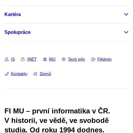
Kariéra
Spolupráce
IS
INET
MU
Tech info
FAdmin
Kontakty
Domů
FI MU – první informatika v ČR.
V historii, ve vědě, ve svobodě
studia.
Od roku 1994 dodnes.