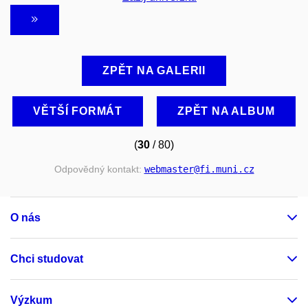
ZPĚT NA GALERII
VĚTŠÍ FORMÁT
ZPĚT NA ALBUM
(
30
/ 80)
Odpovědný kontakt:
webmaster
@fi
.muni
.cz
O nás
Chci studovat
Výzkum