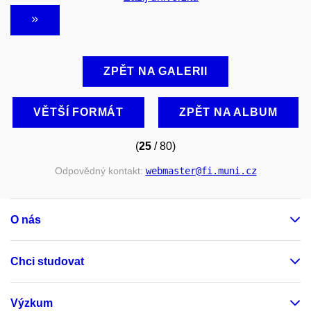
ZPĚT NA GALERII
VĚTŠÍ FORMÁT
ZPĚT NA ALBUM
(
25
/ 80)
Odpovědný kontakt:
webmaster
@fi
.muni
.cz
O nás
Chci studovat
Výzkum