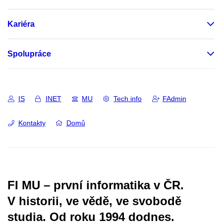
Kariéra
Spolupráce
IS
INET
MU
Tech info
FAdmin
Kontakty
Domů
FI MU – první informatika v ČR.
V historii, ve vědě, ve svobodě
studia.
Od roku 1994 dodnes.