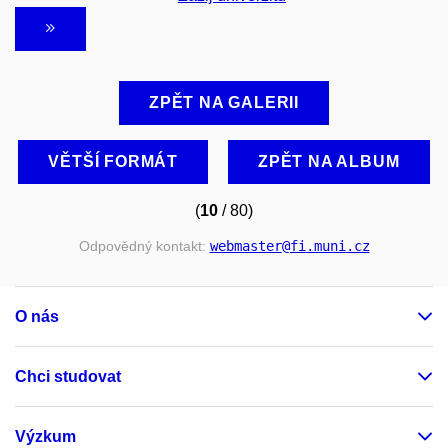
ZPĚT NA GALERII
VĚTŠÍ FORMÁT
ZPĚT NA ALBUM
(
10
/ 80)
Odpovědný kontakt:
webmaster
@fi
.muni
.cz
O nás
Chci studovat
Výzkum