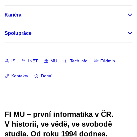
Kariéra
Spolupráce
IS
INET
MU
Tech info
FAdmin
Kontakty
Domů
FI MU – první informatika v ČR.
V historii, ve vědě, ve svobodě
studia.
Od roku 1994 dodnes.