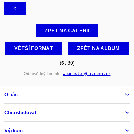
ZPĚT NA GALERII
VĚTŠÍ FORMÁT
ZPĚT NA ALBUM
(
6
/ 80)
Odpovědný kontakt:
webmaster
@fi
.muni
.cz
O nás
Chci studovat
Výzkum