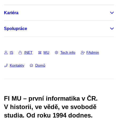
Kariéra
Spolupráce
IS
INET
MU
Tech info
FAdmin
Kontakty
Domů
FI MU – první informatika v ČR.
V historii, ve vědě, ve svobodě
studia.
Od roku 1994 dodnes.