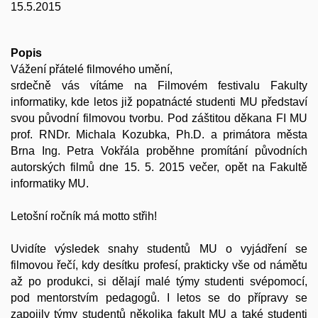
15.5.2015
Popis
Vážení přátelé filmového umění,
srdečně vás vítáme na Filmovém festivalu Fakulty
informatiky, kde letos již popatnácté studenti MU představí
svou původní filmovou tvorbu. Pod záštitou děkana FI MU
prof. RNDr. Michala Kozubka, Ph.D. a primátora města
Brna Ing. Petra Vokřála proběhne promítání původních
autorských filmů dne 15. 5. 2015 večer, opět na Fakultě
informatiky MU.
Letošní ročník má motto střih!
Uvidíte výsledek snahy studentů MU o vyjádření se
filmovou řečí, kdy desítku profesí, prakticky vše od námětu
až po produkci, si dělají malé týmy studenti svépomocí,
pod mentorstvím pedagogů. I letos se do přípravy se
zapojily týmy studentů několika fakult MU a také studenti