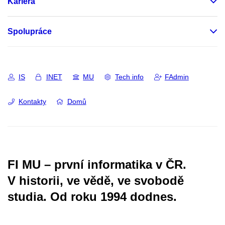
Kariéra
Spolupráce
IS
INET
MU
Tech info
FAdmin
Kontakty
Domů
FI MU – první informatika v ČR.
V historii, ve vědě, ve svobodě
studia.
Od roku 1994 dodnes.