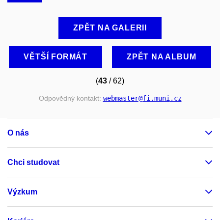
ZPĚT NA GALERII
VĚTŠÍ FORMÁT
ZPĚT NA ALBUM
(
43
/ 62)
Odpovědný kontakt:
webmaster
@fi
.muni
.cz
O nás
Chci studovat
Výzkum