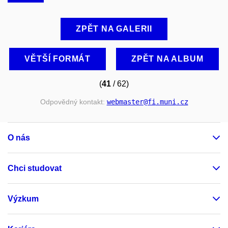
ZPĚT NA GALERII
VĚTŠÍ FORMÁT
ZPĚT NA ALBUM
(
41
/ 62)
Odpovědný kontakt:
webmaster
@fi
.muni
.cz
O nás
Chci studovat
Výzkum