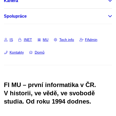
Kariéra
Spolupráce
IS
INET
MU
Tech info
FAdmin
Kontakty
Domů
FI MU – první informatika v ČR.
V historii, ve vědě, ve svobodě
studia.
Od roku 1994 dodnes.