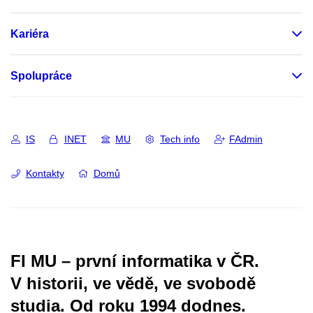
Kariéra
Spolupráce
IS
INET
MU
Tech info
FAdmin
Kontakty
Domů
FI MU – první informatika v ČR.
V historii, ve vědě, ve svobodě
studia.
Od roku 1994 dodnes.