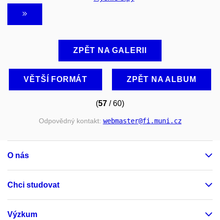
ZPĚT NA GALERII
VĚTŠÍ FORMÁT
ZPĚT NA ALBUM
(
57
/ 60)
Odpovědný kontakt:
webmaster
@fi
.muni
.cz
O nás
Chci studovat
Výzkum