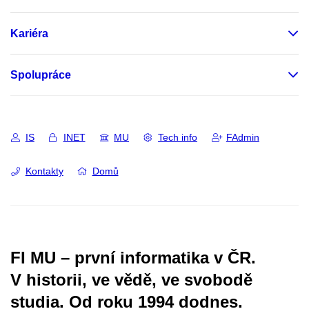
Kariéra
Spolupráce
IS
INET
MU
Tech info
FAdmin
Kontakty
Domů
FI MU – první informatika v ČR.
V historii, ve vědě, ve svobodě
studia.
Od roku 1994 dodnes.