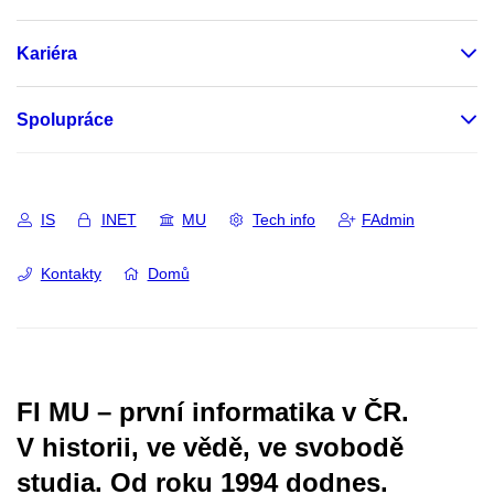
Kariéra
Spolupráce
IS
INET
MU
Tech info
FAdmin
Kontakty
Domů
FI MU – první informatika v ČR.
V historii, ve vědě, ve svobodě
studia.
Od roku 1994 dodnes.