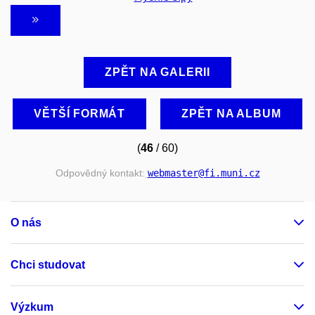
ZPĚT NA GALERII
VĚTŠÍ FORMÁT
ZPĚT NA ALBUM
(
46
/ 60)
Odpovědný kontakt:
webmaster
@fi
.muni
.cz
O nás
Chci studovat
Výzkum