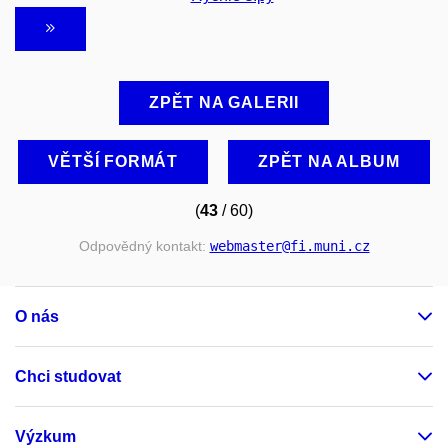
ZPĚT NA GALERII
VĚTŠÍ FORMÁT
ZPĚT NA ALBUM
(
43
/ 60)
Odpovědný kontakt:
webmaster
@fi
.muni
.cz
O nás
Chci studovat
Výzkum