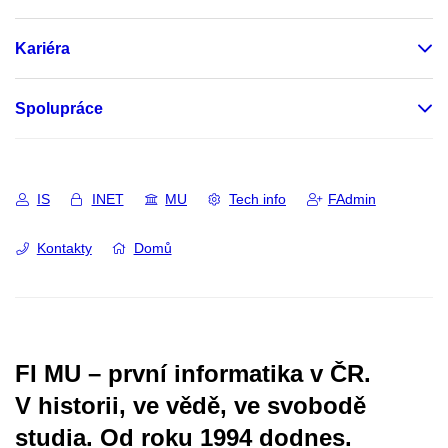
Kariéra
Spolupráce
IS
INET
MU
Tech info
FAdmin
Kontakty
Domů
FI MU – první informatika v ČR.
V historii, ve vědě, ve svobodě
studia.
Od roku 1994 dodnes.