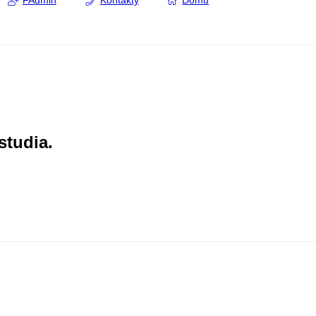
FAdmin
Kontakty
Domů
studia.