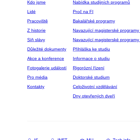
Kdo jsme
Nabídka studijních programů
Lidé
Proč na FI
Pracoviště
Bakalářské programy
Z historie
Navazující magisterské programy
Síň slávy
Navazující magisterské programy 
Důležité dokumenty
Přihláška ke studiu
Akce a konference
Informace o studiu
Fotogalerie událostí
Rigorózní řízení
Pro média
Doktorské studium
Kontakty
Celoživotní vzdělávání
Dny otevřených dveří