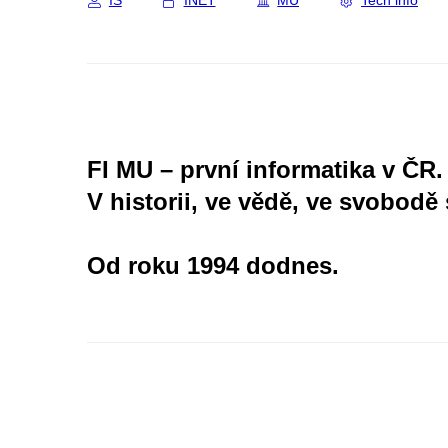
IS
INET
MU
Tech info
FI MU – první informatika v ČR.
V historii, ve vědě, ve svobodě 
Od roku 1994 dodnes.