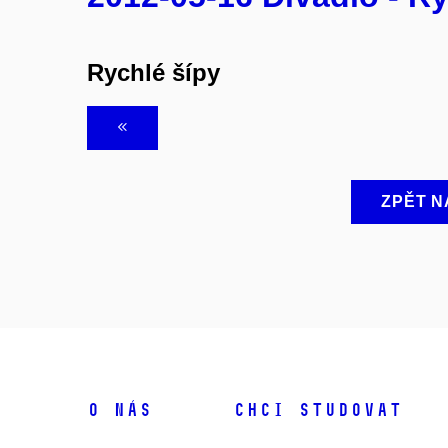
Rychlé šípy
ZPĚT N
O NÁS
CHCI STUDOVAT