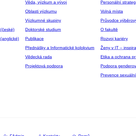
Věda, výzkum a vývoj
Personální strate
Oblasti výzkumu
Volná místa
Výzkumné skupiny
Průvodce výběrov
 (české)
Doktorské studium
O fakultě
(anglické)
Publikace
Rozvoj kariéry
Přednášky a Informatické kolokvium
Ženy v IT – inspira
Vědecká rada
Etika a ochrana p
Projektová podpora
Podpora genderov
Prevence sexuáln