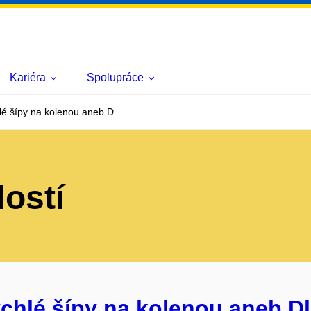
Kariéra
Spolupráce
hlé šípy na kolenou aneb D…
lostí
chlé šípy na kolenou aneb Dl