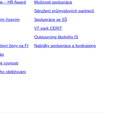
gie – HR Award
Možnosti spolupráce
Sdružení průmyslových partnerů
ým řízením
Spolupráce se SŠ
VT park CERIT
Outsourcing školního IS
tivní ženy na FI
Nabídky spolupráce a fundraising
ráv
é rovnosti
ího obtěžování