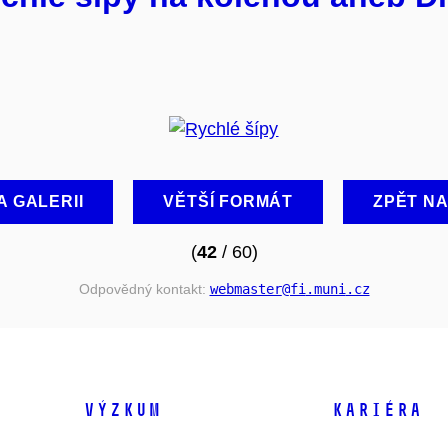
A GALERII
VĚTŠÍ FORMÁT
ZPĚT N
(
42
/ 60)
Odpovědný kontakt:
webmaster
@fi
.muni
.cz
VÝZKUM
KARIÉRA