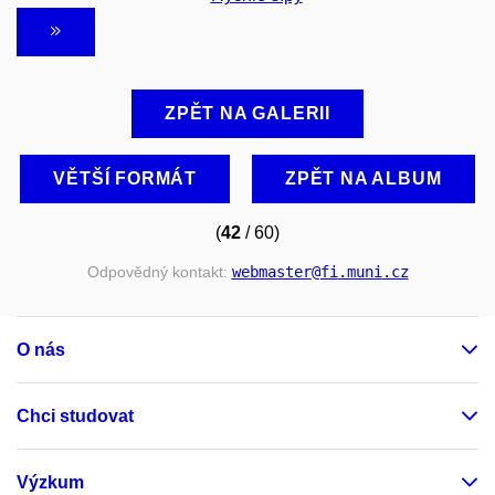
ZPĚT NA GALERII
VĚTŠÍ FORMÁT
ZPĚT NA ALBUM
(
42
/ 60)
Odpovědný kontakt:
webmaster
@fi
.muni
.cz
O nás
Chci studovat
Výzkum