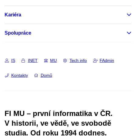
Kariéra
Spolupráce
IS
INET
MU
Tech info
FAdmin
Kontakty
Domů
FI MU – první informatika v ČR.
V historii, ve vědě, ve svobodě
studia.
Od roku 1994 dodnes.