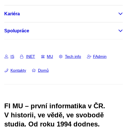
Kariéra
Spolupráce
IS
INET
MU
Tech info
FAdmin
Kontakty
Domů
FI MU – první informatika v ČR.
V historii, ve vědě, ve svobodě
studia.
Od roku 1994 dodnes.