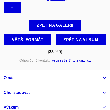
ZPĚT NA GALERII
VĚTŠÍ FORMÁT
ZPĚT NA ALBUM
(
33
/ 60)
Odpovědný kontakt:
webmaster
@fi
.muni
.cz
O nás
Chci studovat
Výzkum