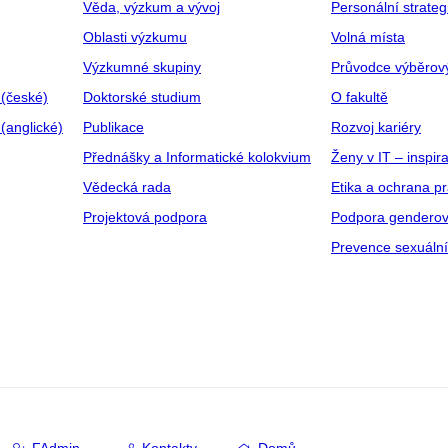
Věda, výzkum a vývoj
Personální strate
Oblasti výzkumu
Volná místa
Výzkumné skupiny
Průvodce výběrov
 (české)
Doktorské studium
O fakultě
(anglické)
Publikace
Rozvoj kariéry
Přednášky a Informatické kolokvium
Ženy v IT – inspira
Vědecká rada
Etika a ochrana p
Projektová podpora
Podpora genderov
Prevence sexuáln