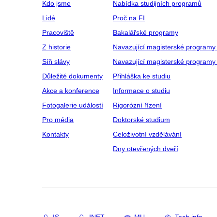
Kdo jsme
Nabídka studijních programů
Lidé
Proč na FI
Pracoviště
Bakalářské programy
Z historie
Navazující magisterské programy
Síň slávy
Navazující magisterské programy 
Důležité dokumenty
Přihláška ke studiu
Akce a konference
Informace o studiu
Fotogalerie událostí
Rigorózní řízení
Pro média
Doktorské studium
Kontakty
Celoživotní vzdělávání
Dny otevřených dveří