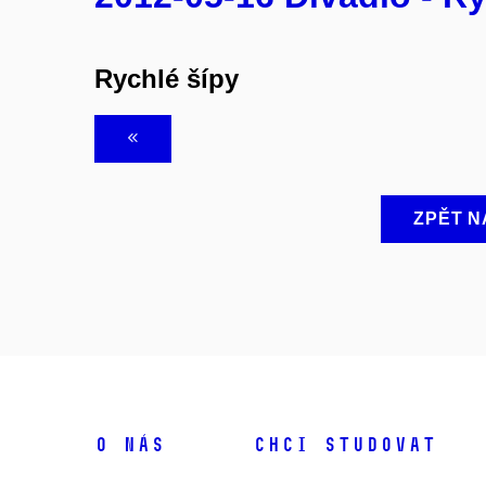
Rychlé šípy
ZPĚT N
O NÁS
CHCI STUDOVAT