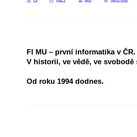
IS
INET
MU
Tech info
FI MU – první informatika v ČR.
V historii, ve vědě, ve svobodě 
Od roku 1994 dodnes.