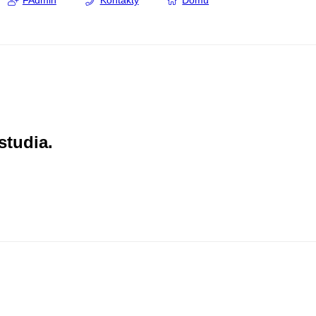
FAdmin
Kontakty
Domů
studia.