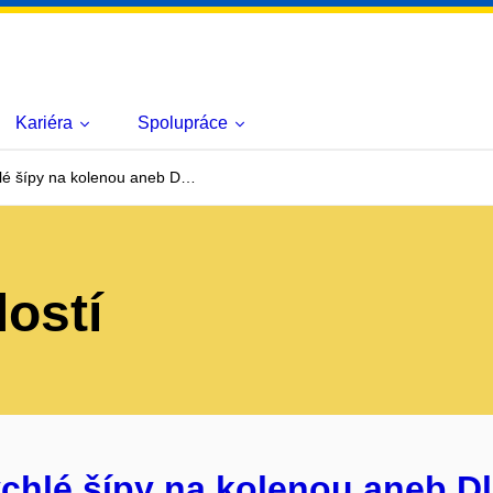
Kariéra
Spolupráce
hlé šípy na kolenou aneb D…
lostí
chlé šípy na kolenou aneb Dl