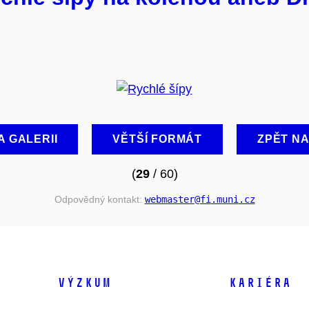
A GALERII
VĚTŠÍ FORMÁT
ZPĚT N
(
29
/ 60)
Odpovědný kontakt:
webmaster
@fi
.muni
.cz
VÝZKUM
KARIÉRA