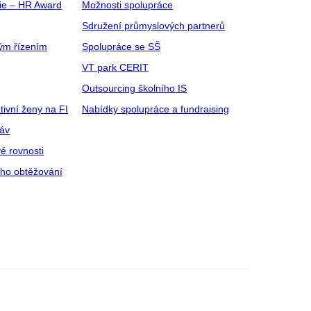
gie – HR Award
Možnosti spolupráce
Sdružení průmyslových partnerů
ým řízením
Spolupráce se SŠ
VT park CERIT
Outsourcing školního IS
tivní ženy na FI
Nabídky spolupráce a fundraising
ráv
é rovnosti
ího obtěžování