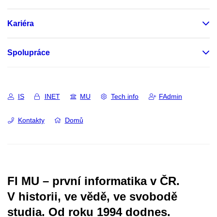
Kariéra
Spolupráce
IS
INET
MU
Tech info
FAdmin
Kontakty
Domů
FI MU – první informatika v ČR.
V historii, ve vědě, ve svobodě
studia.
Od roku 1994 dodnes.