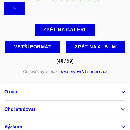
ZPĚT NA GALERII
VĚTŠÍ FORMÁT
ZPĚT NA ALBUM
(
46
/ 59)
Odpovědný kontakt:
webmaster
@fi
.muni
.cz
O nás
Chci studovat
Výzkum