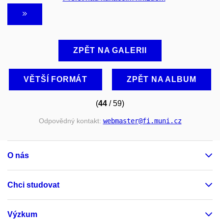
ZPĚT NA GALERII
VĚTŠÍ FORMÁT
ZPĚT NA ALBUM
(
44
/ 59)
Odpovědný kontakt:
webmaster
@fi
.muni
.cz
O nás
Chci studovat
Výzkum