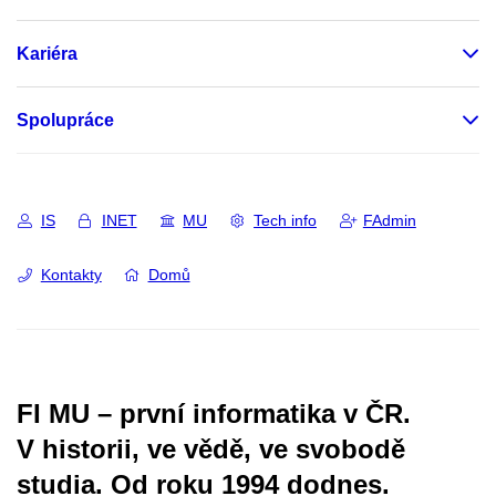
Kariéra
Spolupráce
IS
INET
MU
Tech info
FAdmin
Kontakty
Domů
FI MU – první informatika v ČR.
V historii, ve vědě, ve svobodě
studia.
Od roku 1994 dodnes.