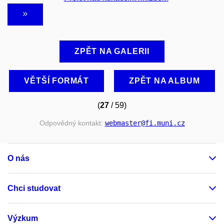
ZPĚT NA GALERII
VĚTŠÍ FORMÁT
ZPĚT NA ALBUM
(
27
/ 59)
Odpovědný kontakt:
webmaster
@fi
.muni
.cz
O nás
Chci studovat
Výzkum