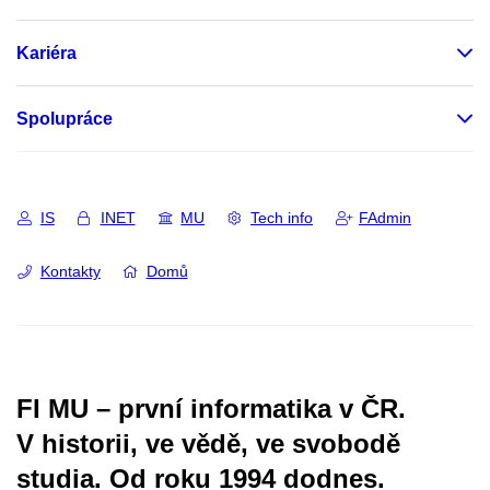
Kariéra
Spolupráce
IS
INET
MU
Tech info
FAdmin
Kontakty
Domů
FI MU – první informatika v ČR.
V historii, ve vědě, ve svobodě
studia.
Od roku 1994 dodnes.