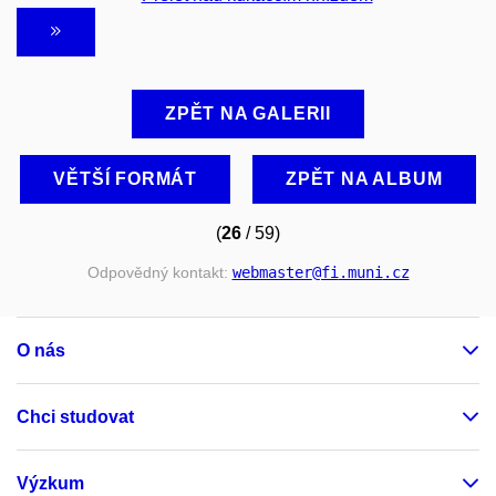
ZPĚT NA GALERII
VĚTŠÍ FORMÁT
ZPĚT NA ALBUM
(
26
/ 59)
Odpovědný kontakt:
webmaster
@fi
.muni
.cz
O nás
Chci studovat
Výzkum