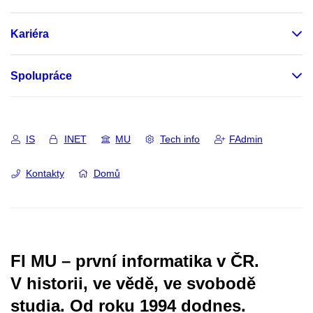
Kariéra
Spolupráce
IS
INET
MU
Tech info
FAdmin
Kontakty
Domů
FI MU – první informatika v ČR.
V historii, ve vědě, ve svobodě
studia.
Od roku 1994 dodnes.