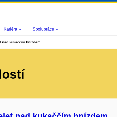
Kariéra
Spolupráce
et nad kukaččím hnízdem
lostí
řelet nad kukaččím hnízdem