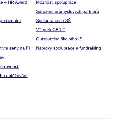
gie – HR Award
Možnosti spolupráce
Sdružení průmyslových partnerů
ým řízením
Spolupráce se SŠ
VT park CERIT
Outsourcing školního IS
tivní ženy na FI
Nabídky spolupráce a fundraising
ráv
é rovnosti
ího obtěžování