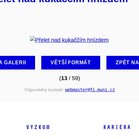
A GALERII
VĚTŠÍ FORMÁT
ZPĚT N
(
13
/ 59)
Odpovědný kontakt:
webmaster
@fi
.muni
.cz
VÝZKUM
KARIÉRA