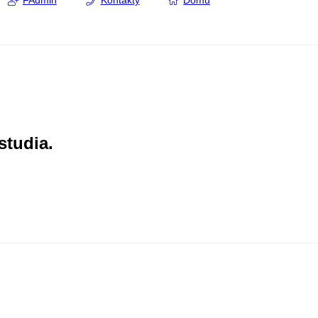
FAdmin
Kontakty
Domů
studia.