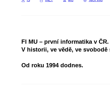
IS
INET
MU
Tech info
FI MU – první informatika v ČR.
V historii, ve vědě, ve svobodě 
Od roku 1994 dodnes.