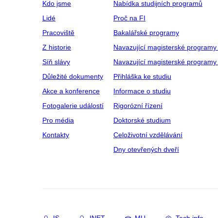
Kdo jsme
Nabídka studijních programů
Lidé
Proč na FI
Pracoviště
Bakalářské programy
Z historie
Navazující magisterské programy
Síň slávy
Navazující magisterské programy 
Důležité dokumenty
Přihláška ke studiu
Akce a konference
Informace o studiu
Fotogalerie událostí
Rigorózní řízení
Pro média
Doktorské studium
Kontakty
Celoživotní vzdělávání
Dny otevřených dveří