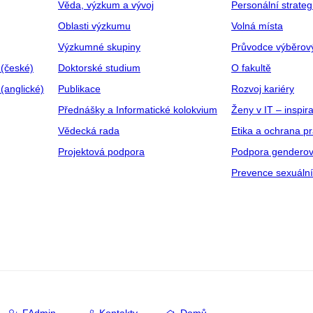
Věda, výzkum a vývoj
Personální strate
Oblasti výzkumu
Volná místa
Výzkumné skupiny
Průvodce výběrov
 (české)
Doktorské studium
O fakultě
(anglické)
Publikace
Rozvoj kariéry
Přednášky a Informatické kolokvium
Ženy v IT – inspira
Vědecká rada
Etika a ochrana p
Projektová podpora
Podpora genderov
Prevence sexuáln