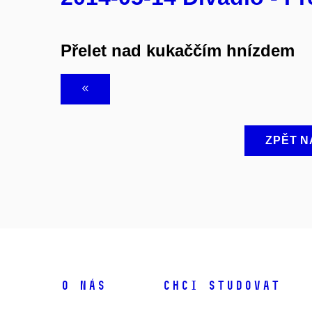
Přelet nad kukaččím hnízdem
ZPĚT N
O NÁS
CHCI STUDOVAT