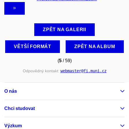
ZPĚT NA GALERII
VĚTŠÍ FORMÁT
ZPĚT NA ALBUM
(
5
/ 59)
Odpovědný kontakt:
webmaster
@fi
.muni
.cz
O nás
Chci studovat
Výzkum