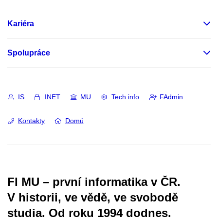
Kariéra
Spolupráce
IS
INET
MU
Tech info
FAdmin
Kontakty
Domů
FI MU – první informatika v ČR.
V historii, ve vědě, ve svobodě
studia.
Od roku 1994 dodnes.